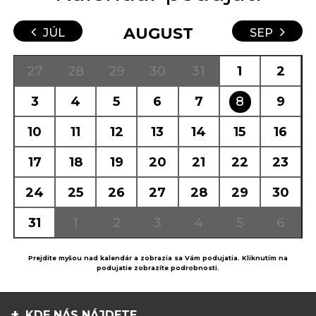
AUGUST
JÚL
SEP
27
28
29
30
31
1
2
3
4
5
6
7
8
9
10
11
12
13
14
15
16
17
18
19
20
21
22
23
24
25
26
27
28
29
30
31
1
2
3
4
5
6
Prejdite myšou nad kalendár a zobrazia sa Vám podujatia. Kliknutím na
podujatie zobrazíte podrobnosti.
KDE NÁS NÁJDETE