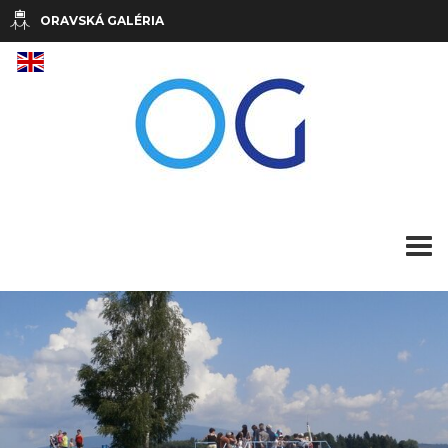
ORAVSKÁ GALÉRIA
pre