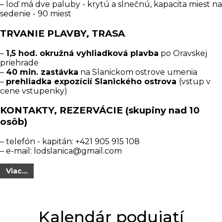
– loď má dve paluby - krytú a slnečnú, kapacita miest na
sedenie - 90 miest
TRVANIE PLAVBY, TRASA
–
1,5 hod. okružná vyhliadková plavba
po Oravskej
priehrade
–
40 min. zastávka
na Slanickom ostrove umenia
–
prehliadka expozícií Slanického ostrova
(vstup v
cene vstupenky)
KONTAKTY, REZERVÁCIE (skupiny nad 10
osôb)
– telefón - kapitán: +421 905 915 108
– e-mail:
lodslanica@gmail.com
Viac...
Kalendár podujatí