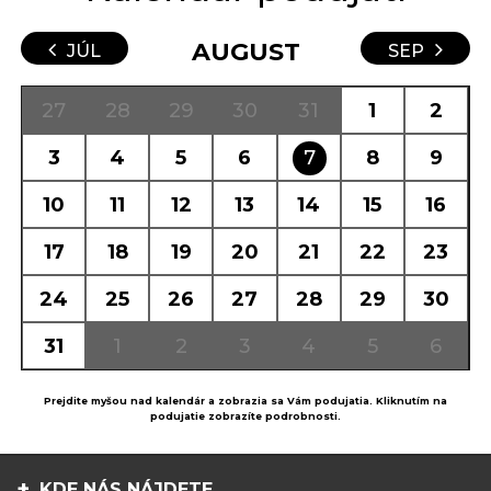
AUGUST
JÚL
SEP
27
28
29
30
31
1
2
3
4
5
6
7
8
9
10
11
12
13
14
15
16
17
18
19
20
21
22
23
24
25
26
27
28
29
30
31
1
2
3
4
5
6
Prejdite myšou nad kalendár a zobrazia sa Vám podujatia. Kliknutím na
podujatie zobrazíte podrobnosti.
KDE NÁS NÁJDETE