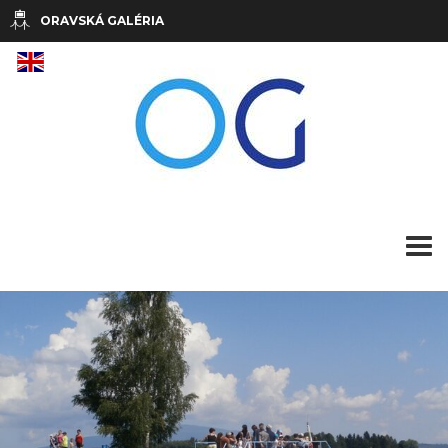
ORAVSKÁ GALÉRIA
pre