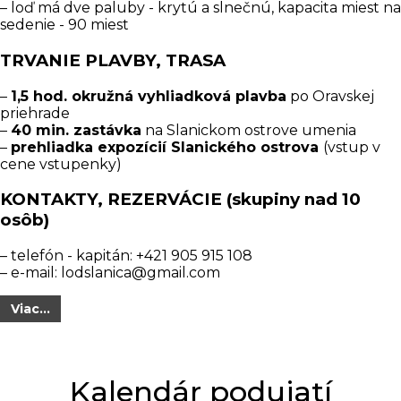
– loď má dve paluby - krytú a slnečnú, kapacita miest na
sedenie - 90 miest
TRVANIE PLAVBY, TRASA
–
1,5 hod. okružná vyhliadková plavba
po Oravskej
priehrade
–
40 min. zastávka
na Slanickom ostrove umenia
–
prehliadka expozícií Slanického ostrova
(vstup v
cene vstupenky)
KONTAKTY, REZERVÁCIE (skupiny nad 10
osôb)
– telefón - kapitán: +421 905 915 108
– e-mail:
lodslanica@gmail.com
Viac...
Kalendár podujatí